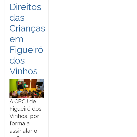
Direitos
das
Crianças
em
Figueiró
dos
Vinhos
A CPCJ de
Figueiró dos
Vinhos, por
forma a
assinalar o