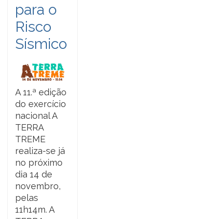
para o
Risco
Sísmico
A 11.ª edição
do exercício
nacional A
TERRA
TREME
realiza-se já
no próximo
dia 14 de
novembro,
pelas
11h14m. A