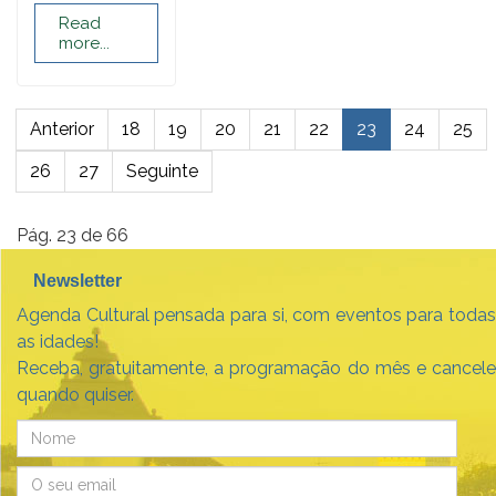
Read
more...
Anterior
18
19
20
21
22
23
24
25
26
27
Seguinte
Pág. 23 de 66
Newsletter
Agenda Cultural pensada para si, com eventos para todas
as idades!
Receba, gratuitamente, a programação do mês e cancele
quando quiser.