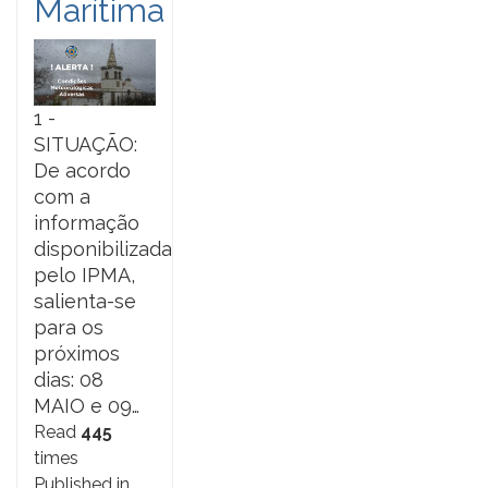
Marítima
1 -
SITUAÇÃO:
De acordo
com a
informação
disponibilizada
pelo IPMA,
salienta-se
para os
próximos
dias: 08
MAIO e 09…
Read
445
times
Published in