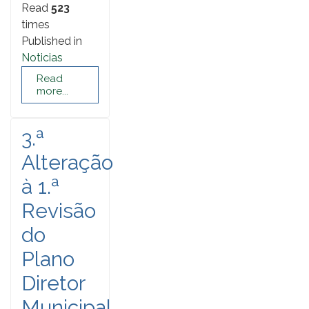
Read
523
times
Published in
Noticias
Read
more...
3.ª
Alteração
à 1.ª
Revisão
do
Plano
Diretor
Municipal