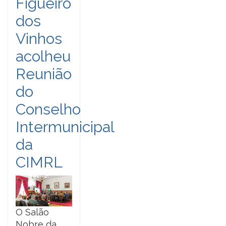
Figueiró
dos
Vinhos
acolheu
Reunião
do
Conselho
Intermunicipal
da
CIMRL
O Salão
Nobre da