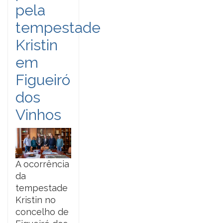
pela
tempestade
Kristin
em
Figueiró
dos
Vinhos
A ocorrência
da
tempestade
Kristin no
concelho de