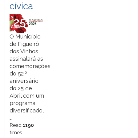
cívica
O Município
de Figueiró
dos Vinhos
assinalará as
comemorações
do 52.º
aniversário
do 25 de
Abril com um
programa
diversificado,
…
Read
1190
times