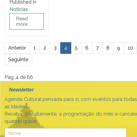
Published in
Noticias
Read
more...
Anterior
1
2
3
4
5
6
7
8
9
10
Seguinte
Pág. 4 de 66
Newsletter
Agenda Cultural pensada para si, com eventos para todas
as idades!
Receba, gratuitamente, a programação do mês e cancele
quando quiser.