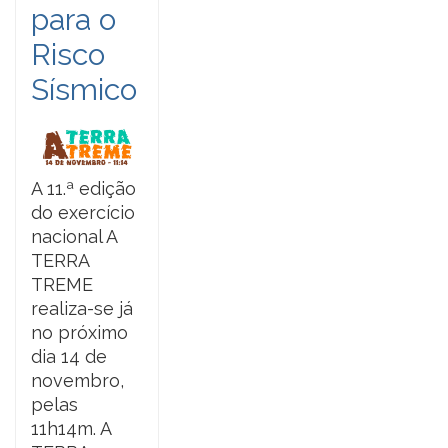
para o
Risco
Sísmico
A 11.ª edição
do exercício
nacional A
TERRA
TREME
realiza-se já
no próximo
dia 14 de
novembro,
pelas
11h14m. A