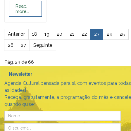
Read
more...
Anterior
18
19
20
21
22
23
24
25
26
27
Seguinte
Pág. 23 de 66
Newsletter
Agenda Cultural pensada para si, com eventos para todas
as idades!
Receba, gratuitamente, a programação do mês e cancele
quando quiser.