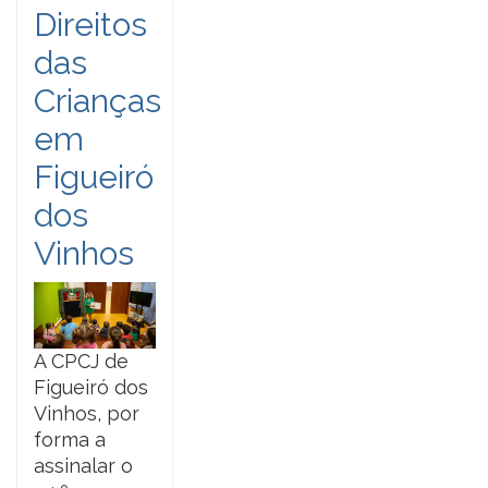
Direitos
das
Crianças
em
Figueiró
dos
Vinhos
A CPCJ de
Figueiró dos
Vinhos, por
forma a
assinalar o