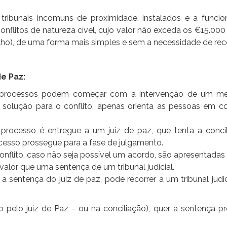
ribunais incomuns de proximidade, instalados e a funcio
onflitos de natureza cível, cujo valor não exceda os €15.000
alho), de uma forma mais simples e sem a necessidade de rec
e Paz:
 processos podem começar com a intervenção de um medi
olução para o conflito, apenas orienta as pessoas em co
o processo é entregue a um juiz de paz, que tenta a conc
rocesso prossegue para a fase de julgamento.
nflito, caso não seja possível um acordo, são apresentadas 
lor que uma sentença de um tribunal judicial.
sentença do juiz de paz, pode recorrer a um tribunal judici
 pelo juiz de Paz - ou na conciliação), quer a sentença 