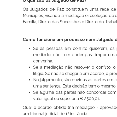
O que são os Julgado de Paz?
Os Julgados de Paz constituem uma rede de t
Municípios, visando a mediação e resolução de c
Família, Direito das Sucessões e Direito do Trab
Como funciona um processo num Julgado d
Se as pessoas em conflito quiserem, os
mediador não tem poder para impor uma s
convenha.
Se a mediação não resolver o conflito, 
litígio. Se não se chegar a um acordo, o p
No julgamento, são ouvidas as partes em co
uma sentença. Esta decisão tem o mesmo va
Se alguma das partes não concordar com a 
valor igual ou superior a € 2500,01.
Quer o acordo obtido (na mediação - aprovado
um tribunal judicial de 1ª instância.