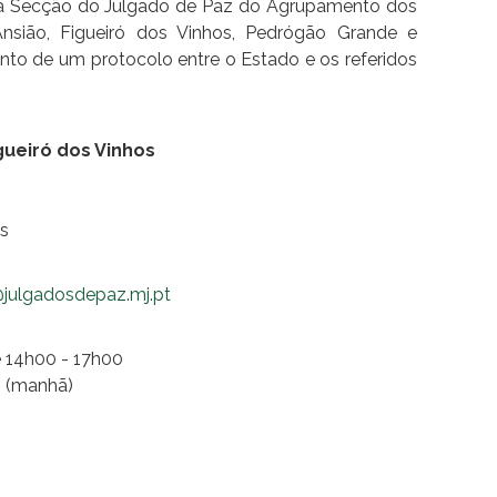
, a Secção do Julgado de Paz do Agrupamento dos
Ansião, Figueiró dos Vinhos, Pedrógão Grande e
nto de um protocolo entre o Estado e os referidos
gueiró dos Vinhos
os
s@julgadosdepaz.mj.pt
 e 14h00 - 17h00
00 (manhã)