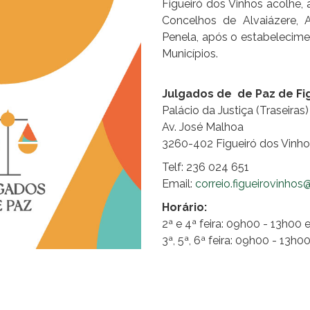
Figueiró dos Vinhos acolhe
Concelhos de Alvaiázere, 
Penela, após o estabelecime
Municípios.
Julgados de de Paz de Fi
Palácio da Justiça (Traseiras)
Av. José Malhoa
3260-402 Figueiró dos Vinh
Telf: 236 024 651
Email:
correio.figueirovinho
Horário:
2ª e 4ª feira: 09h00 - 13h00
3ª, 5ª, 6ª feira: 09h00 - 13h