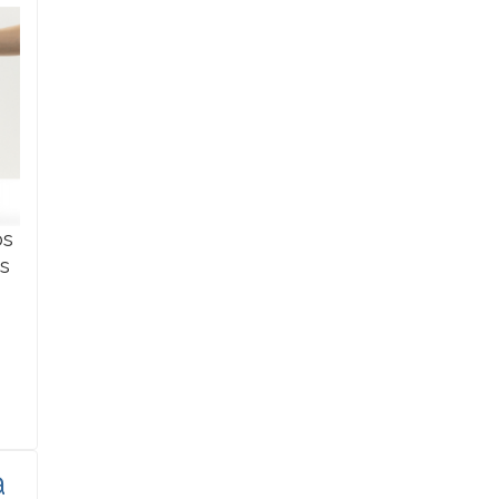
os
is
a