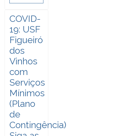
COVID-
19: USF
Figueiró
dos
Vinhos
com
Serviços
Mínimos
(Plano
de
Contingência)
Siga as