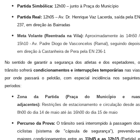
Partida Simbólica:
12h00 – junto à Praça do Município
Partida Real:
12h05 – Av. Dr. Henrique Vaz Lacerda, saída pela E
237, em direção às Bairradas
Meta Volante (Reentrada na Vila):
Aproximadamente às
14h50 /
15h10
- Av. Padre Diogo de Vasconcelos (Ramal), seguindo depois
em direção à Castanheira de Pera pela EN 236-1
No sentido de
garantir a segurança dos atletas e dos espetadores, 
trânsito sofrerá
condicionamentos e interrupções temporárias
nas via
por onde passará o pelotão, com especial incidência nos seguintes
períodos:
Zona da Partida (Praça do Município e ruas
adjacentes):
Restrições de estacionamento e circulação desde as
8h00 do dia 14 de maio até às 16h00 do dia 15 de maio
Percurso da Prova:
O trânsito será interrompido à passagem dos
ciclistas (sistema de "cápsula de segurança"), prevendo-se
maiores condicionamentos entre as
11h45 e as 12h15
(Partida)