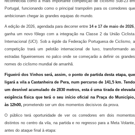
reconhecida como a mais importante competição de ciclismo Sub-23 em
Portugal, funcionando como o principal trampolim para os corredores que
ambicionam chegar às grandes equipas do mundo.
A edição de 2026,
agendada para decorrer entre
14 e 17 de maio de 2026
,
ganha um novo fôlego com a integração na Classe 2 da União Ciclista
Internacional (UCI). Sob a égide da Federação Portuguesa de Ciclismo, a
competição trará um pelotão internacional de luxo, transformando as
estradas figueiroenses no palco onde se começarão a definir os grandes
nomes do ciclismo mundial de amanhã.
Figueiró dos Vinhos será, assim, o ponto de partida desta etapa, que
ligará a vila a Castanheira de Pera, num percurso de 141,5 km. Tendo
um desnível acumulado de 2830 metros, esta é uma tirada de elevada
exigência física que terá o seu início oficial na Praça do Município,
às 12h00,
prometendo ser um dos momentos decisivos da prova.
O público terá oportunidade de ver os corredores em dois momentos
distintos no centro da vila, na partida e no regresso para a Meta Volante,
antes do ataque final à etapa: