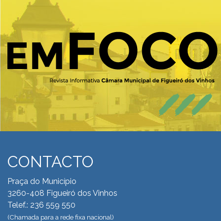
CONTACTO
Praça do Município
3260-408 Figueiró dos Vinhos
Telef.: 236 559 550
(Chamada para a rede fixa nacional)