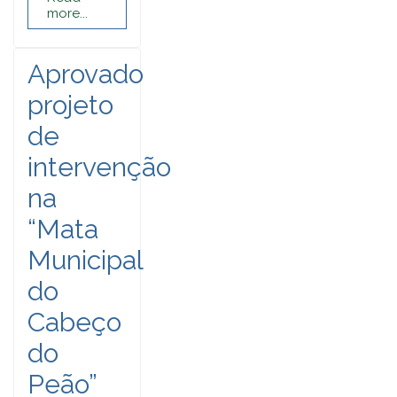
more...
Aprovado
projeto
de
intervenção
na
“Mata
Municipal
do
Cabeço
do
Peão”