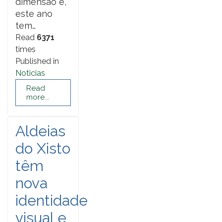
dimensão e,
este ano
tem…
Read
6371
times
Published in
Noticias
Read
more...
Aldeias
do Xisto
têm
nova
identidade
visual e