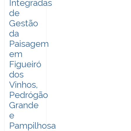
Integradas
de
Gestão
da
Paisagem
em
Figueiró
dos
Vinhos,
Pedrógão
Grande
e
Pampilhosa