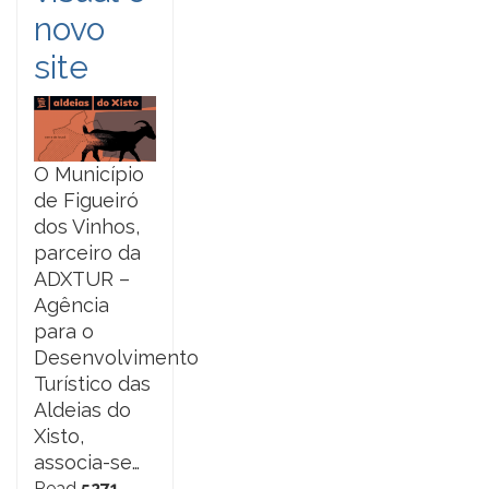
novo
site
O Município
de Figueiró
dos Vinhos,
parceiro da
ADXTUR –
Agência
para o
Desenvolvimento
Turístico das
Aldeias do
Xisto,
associa-se…
Read
5271