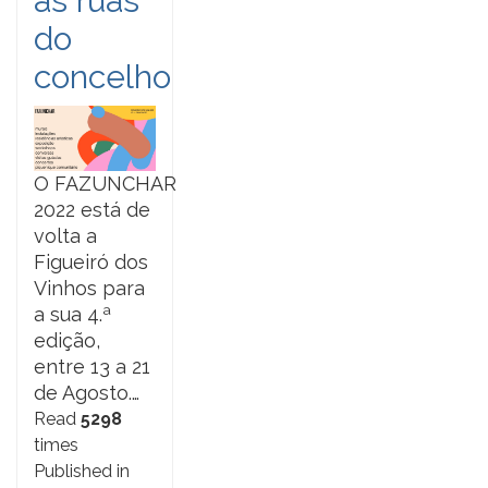
as ruas
do
concelho
O FAZUNCHAR
2022 está de
volta a
Figueiró dos
Vinhos para
a sua 4.ª
edição,
entre 13 a 21
de Agosto.…
Read
5298
times
Published in