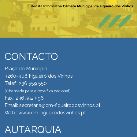
CONTACTO
Praça do Município
3260-408 Figueiró dos Vinhos
Telef.: 236 559 550
(Chamada para a rede fixa nacional)
Fax.: 236 552 596
Email: secretaria@cm-figueirodosvinhos.pt
Web.:
www.cm-figueirodosvinhos.pt
AUTARQUIA