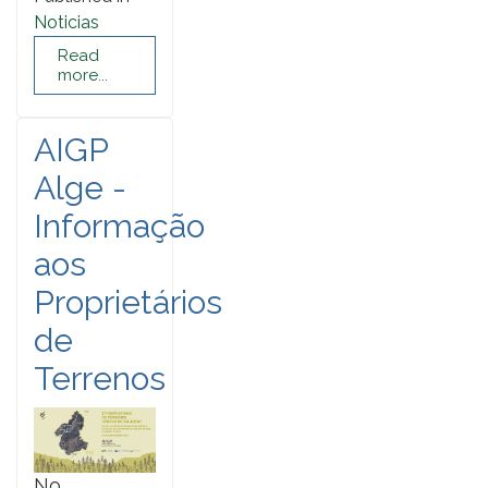
Noticias
Read
more...
AIGP
Alge -
Informação
aos
Proprietários
de
Terrenos
No