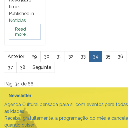
times
Published in
Noticias
Read
more...
Anterior
29
30
31
32
33
34
35
36
37
38
Seguinte
Pág. 34 de 66
Newsletter
Agenda Cultural pensada para si, com eventos para todas
as idades!
Receba, gratuitamente, a programação do mês e cancele
quando quiser.