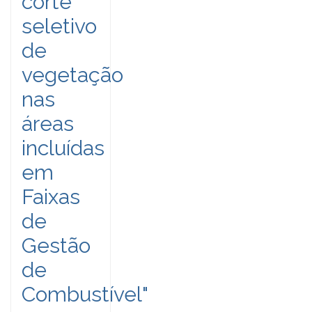
corte
seletivo
de
vegetação
nas
áreas
incluídas
em
Faixas
de
Gestão
de
Combustível"