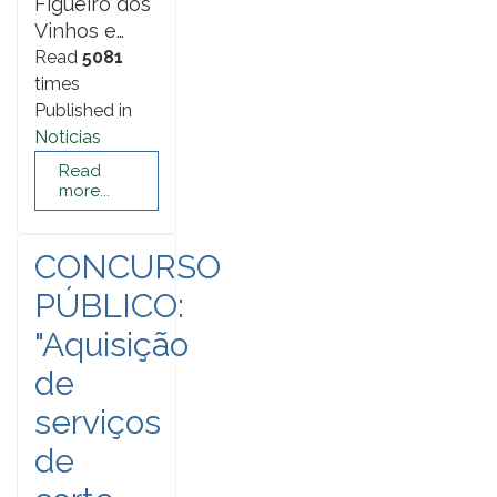
Figueiró dos
Vinhos e…
Read
5081
times
Published in
Noticias
Read
more...
CONCURSO
PÚBLICO:
"Aquisição
de
serviços
de