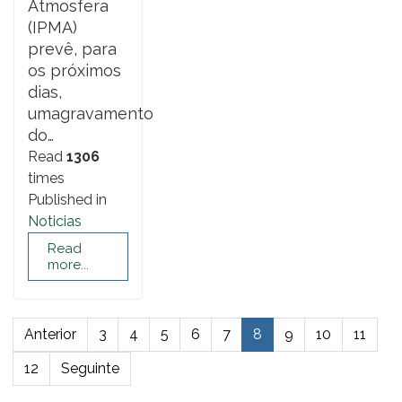
Atmosfera
(IPMA)
prevê, para
os próximos
dias,
umagravamento
do…
Read
1306
times
Published in
Noticias
Read
more...
Anterior
3
4
5
6
7
8
9
10
11
12
Seguinte