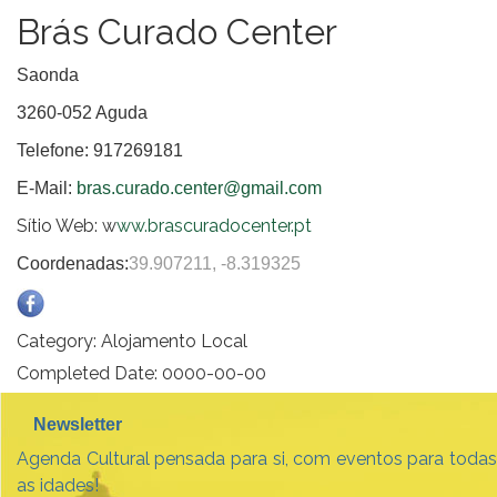
Brás Curado Center
Saonda
3260-052 Aguda
Telefone: 917269181
E-Mail:
bras.curado.center@gmail.com
Sítio Web: w
ww.brascuradocenter.pt
Coordenadas:
39.907211, -8.319325
Category:
Alojamento Local
Completed Date:
0000-00-00
Newsletter
Agenda Cultural pensada para si, com eventos para todas
as idades!