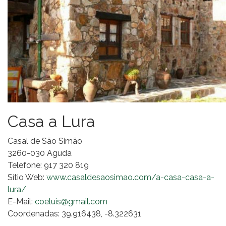
Casa a Lura
Casal de São Simão
3260-030 Aguda
Telefone: 917 320 819
Sítio Web:
www.casaldesaosimao.com/a-casa-casa-a-
lura/
E-Mail:
coeluis@gmail.com
Coordenadas: 39.916438, -8.322631