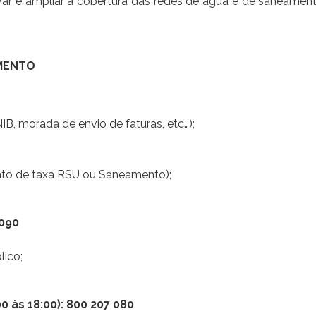
var e ampliar a cobertura das redes de água e de saneament
MENTO
IB, morada de envio de faturas, etc…);
nto de taxa RSU ou Saneamento);
 090
lico;
0 às 18:00): 800 207 080