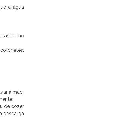
que a água
locando no
 cotonetes,
avar à mão;
rrente;
ou de cozer
ma descarga