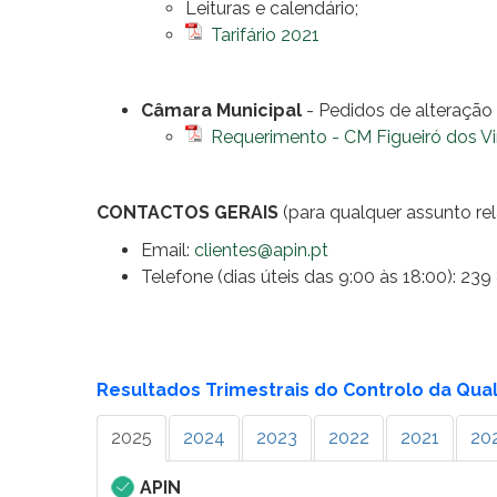
Leituras e calendário;
Tarifário 2021
Câmara Municipal
- Pedidos de alteração d
Requerimento - CM Figueiró dos V
CONTACTOS GERAIS
(para qualquer assunto r
Email:
clientes@apin.pt
Telefone (dias úteis das 9:00 às 18:00): 23
Resultados Trimestrais do Controlo da Qua
2025
2024
2023
2022
2021
20
APIN