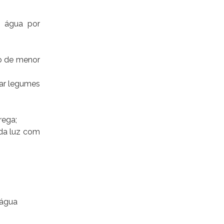
e água por
ro de menor
var legumes
rega;
 da luz com
 água