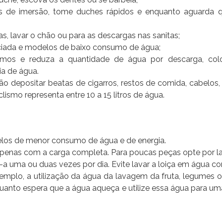
os de imersão, tome duches rápidos e enquanto aguarda 
s, lavar o chão ou para as descargas nas sanitas;
nciada e modelos de baixo consumo de água;
lismos e reduza a quantidade de água por descarga, co
ia de água.
não depositar beatas de cigarros, restos de comida, cabelos,
ismo representa entre 10 a 15 litros de água.
los de menor consumo de água e de energia.
, apenas com a carga completa. Para poucas peças opte por l
e-a uma ou duas vezes por dia. Evite lavar a loiça em água co
xemplo, a utilização da água da lavagem da fruta, legumes 
uanto espera que a água aqueça e utilize essa água para u