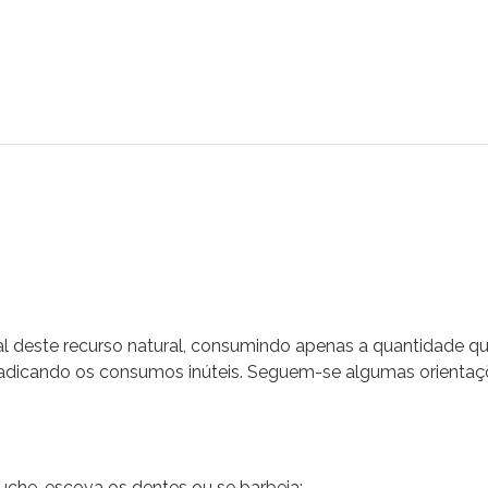
l deste recurso natural, consumindo apenas a quantidade q
erradicando os consumos inúteis. Seguem-se algumas orientaç
uche, escova os dentes ou se barbeia;