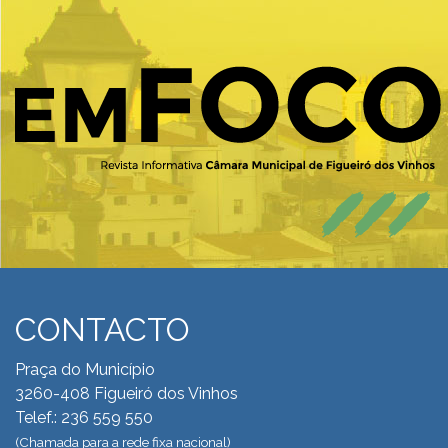
CONTACTO
Praça do Município
3260-408 Figueiró dos Vinhos
Telef.: 236 559 550
(Chamada para a rede fixa nacional)