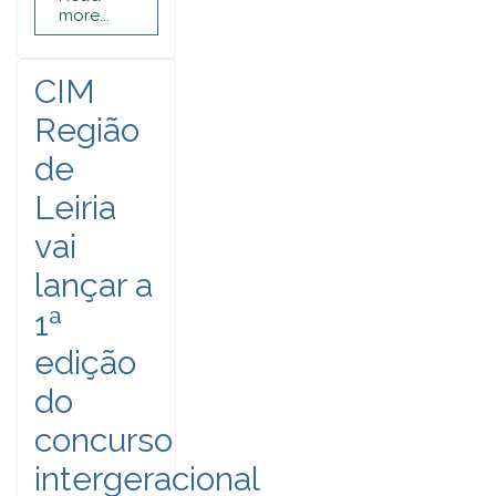
more...
CIM
Região
de
Leiria
vai
lançar a
1ª
edição
do
concurso
intergeracional