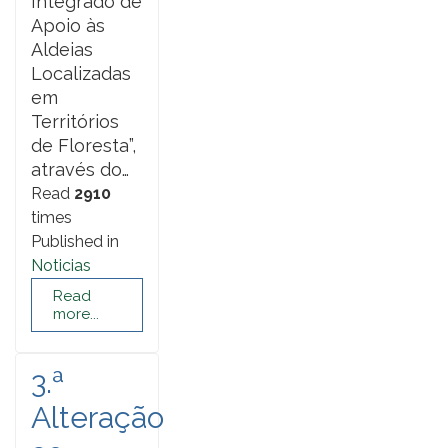
Integrado de
Apoio às
Aldeias
Localizadas
em
Territórios
de Floresta”,
através do…
Read
2910
times
Published in
Noticias
Read
more...
3.ª
Alteração