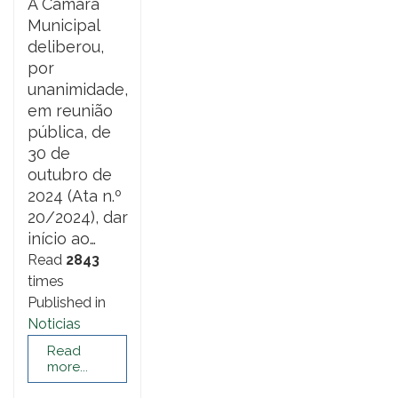
A Câmara
Municipal
deliberou,
por
unanimidade,
em reunião
pública, de
30 de
outubro de
2024 (Ata n.º
20/2024), dar
início ao…
Read
2843
times
Published in
Noticias
Read
more...