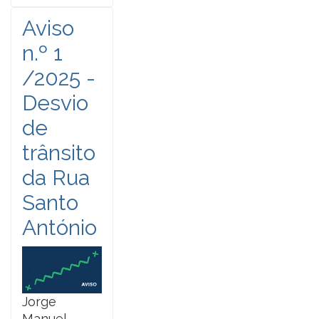
Aviso
n.º 1
/2025 -
Desvio
de
trânsito
da Rua
Santo
António
Jorge
Manuel