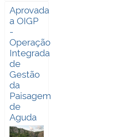
Aprovada
a OIGP
-
Operação
Integrada
de
Gestão
da
Paisagem
de
Aguda