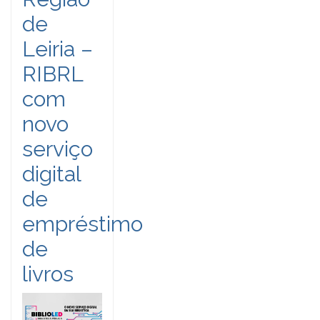
de
Leiria –
RIBRL
com
novo
serviço
digital
de
empréstimo
de
livros