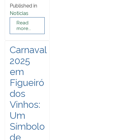
Published in
Noticias
Read
more...
Carnaval
2025
em
Figueiró
dos
Vinhos:
Um
Símbolo
de