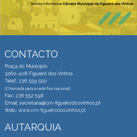
CONTACTO
Praça do Município
3260-408 Figueiró dos Vinhos
Telef.: 236 559 550
(Chamada para a rede fixa nacional)
Fax.: 236 552 596
Email: secretaria@cm-figueirodosvinhos.pt
Web.:
www.cm-figueirodosvinhos.pt
AUTARQUIA