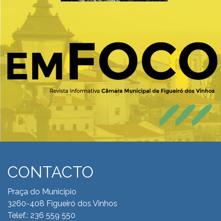
CONTACTO
Praça do Município
3260-408 Figueiró dos Vinhos
Telef.: 236 559 550