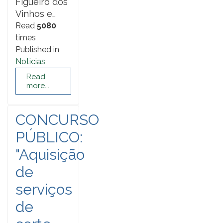
Figueiró dos
Vinhos e…
Read
5080
times
Published in
Noticias
Read
more...
CONCURSO
PÚBLICO:
"Aquisição
de
serviços
de