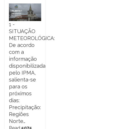
1 -
SITUAÇÃO
METEOROLÓGICA:
De acordo
com a
informação
disponibilizada
pelo IPMA,
salienta-se
para os
próximos
dias:
Precipitação:
Regiões
Norte…
Read
5075