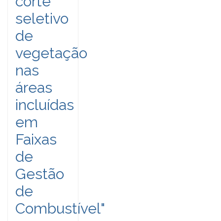
corte
seletivo
de
vegetação
nas
áreas
incluídas
em
Faixas
de
Gestão
de
Combustível"